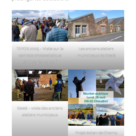
TEPOS 2025 – Visite sur la
Les anciens ateliers
centrale photovoltaïque
municipaux de Gesté
Smiley Bourgneuf
Gesté – visite des anciens
ateliers municipaux
Projet éolien de Champ