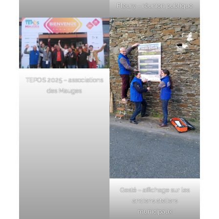
Fleury – réunion publique
TEPOS 2025 – associations
des Mauges
Gesté – affichage sur les
anciens ateliers
municipaux